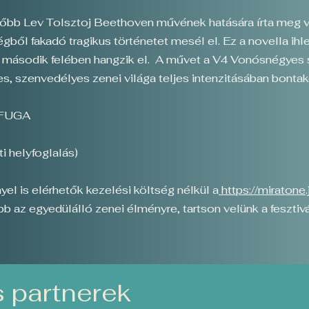
bb Lev Tolsztoj Beethoven művének hatására írta meg vilá
gből fakadó tragikus történetet mesél el. Ez a novella ih
t második felében hangzik el. A művet a V4 Vonósnégyes 
, szenvedélyes zenei világa teljes intenzitásában bontako
, FUGA
i helyfoglalás)
l is elérhetők kezelési költség nélkül a
https://miratone.
bb az egyedülálló zenei élményre, tartson velünk a fesztivá
 partnerek