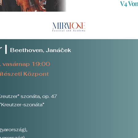
 |
Beethoven, Janáček
. vasárnap 19:00
tészeti Központ
reutzer” szonáta, op. 47
“Kreutzer-szonáta”
yarország),
yarország)