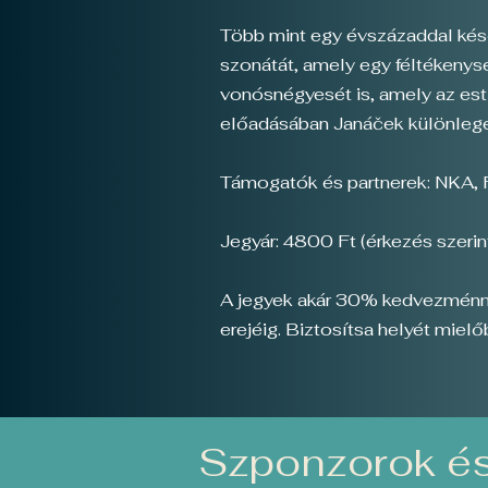
Több mint egy évszázaddal késő
szonátát, amely egy féltékenysé
vonósnégyesét is, amely az es
előadásában Janáček különleges
Támogatók és partnerek: NKA
Jegyár: 4800 Ft (érkezés szerint
A jegyek akár 30% kedvezménnye
erejéig. Biztosítsa helyét mielő
Szponzorok és