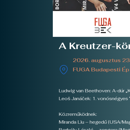
A Kreutzer-kör
2026. augusztus 23
FUGA Budapesti Épí
Ludwig van Beethoven: A-dúr „K
Leoš Janáček: 1. vonósnégyes 
Közreműködnek:
Miranda Liu – hegedű (USA/Mag
Borbély László – zongora (Mag