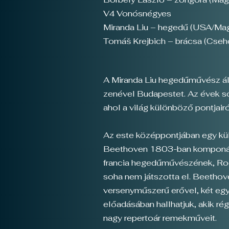
V4 Vonósnégyes
Miranda Liu – hegedű (USA/Mag
Tomáš Krejbich – brácsa (Cseho
A Miranda Liu hegedűművész ált
zenével Budapestet. Az évek so
ahol a világ különböző pontjai
Az este középpontjában egy külö
Beethoven 1803-ban komponált 
francia hegedűművészének, Rodo
soha nem játszotta el. Beethove
versenyműszerű erővel, két egy
előadásában hallhatjuk, akik r
nagy repertoár remekműveit.