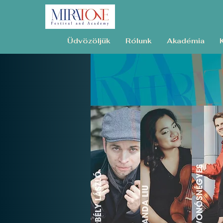
Üdvözöljük
Rólunk
Akadémia