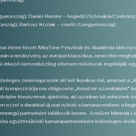
yarország); Daniel Rumler – hegedű (Szlovákia/Csehorsz
rszág); Bartosz Koziak – cselló (Lengyelország)
al életre hívott MiraTone Fesztivál és Akadémia idén nyo
rán a rendezvény az európai klasszikus zenei élet meghat
ról érkező nemzetközileg elismert művészek inspirálják e
nleges zenei kapcsolat áll: két ikonikus mű, amelyet a „
kompozíciója ma világszerte „Kreutzer-szonátaként” ism
lphe Kreutzernek ajánlotta, aki azonban túl nehéznek és 
n ezzel a darabbal új utat nyitott a kamarazenében: a heg
enrangú partnerként találkozik benne. A művet Miranda Li
égóta együttműködő kamarapartnerekként különleges érzék