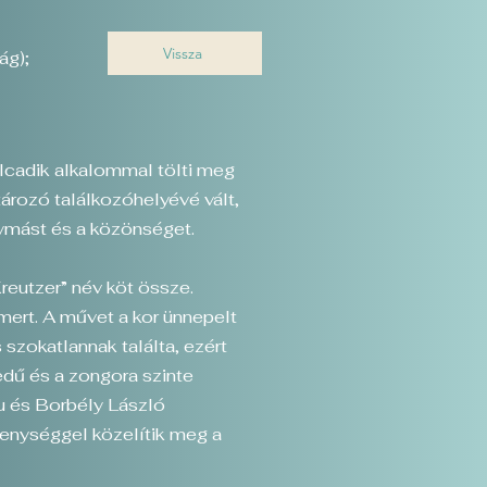
Vissza
ág);
lcadik alkalommal tölti meg
ározó találkozóhelyévé vált,
gymást és a közönséget.
Kreutzer” név köt össze.
ert. A művet a kor ünnepelt
szokatlannak találta, ezért
edű és a zongora szinte
u és Borbély László
enységgel közelítik meg a