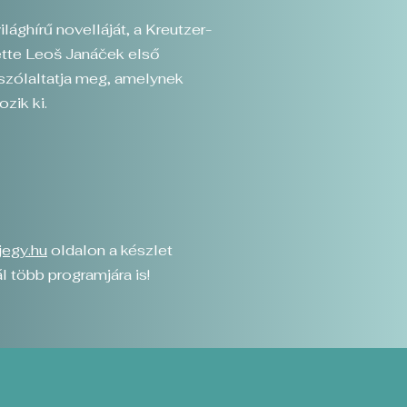
ghírű novelláját, a Kreutzer-
lette Leoš Janáček első
szólaltatja meg, amelynek
zik ki.
jegy.hu
oldalon a készlet
l több programjára is!