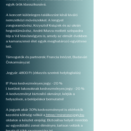
egyik örök klasszikusává.
A koncert különleges találkozást kínál kiváló
nemzetközi művészekkel. A lengyel
zongoraművész, Krzysztof Książek és az ukrán
hegedűművész, Andrii Murza mellett színpadra
lép a V4 Vonósnégyes is, amely az elmúlt években
a kamarazenei élet egyik meghatározó együttese
lett.
Támogatók és partnerek: Francia Intézet, Budavári
Önkormányzat
Jegyár: 4800 Ft (érkezés szerinti helyfoglalás)
IF Pass kedvezményes jegy: -20 %
I. kerületi lakosoknak kedvezményes jegy: -20 %
A kedvezményt biztosító okmányt, kérjük a
helyszínen, a belépéskor bemutatni!
A jegyek akár 30% kedvezménnyel is elérhetők
kezelési költség nélkül a
https://miratone.jegy.hu
oldalon a készlet erejéig. Biztosítsa helyét mielőbb
az egyedülálló zenei élményre, tartson velünk a
fesztivál több programjára is!