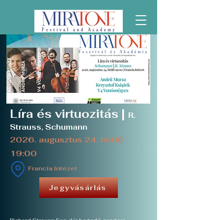
Líra és virtuozitás |
R.
Strauss, Schumann
2026. augusztus 24. hétfő
19:00
Francia Intézet
Jegyvásárlás