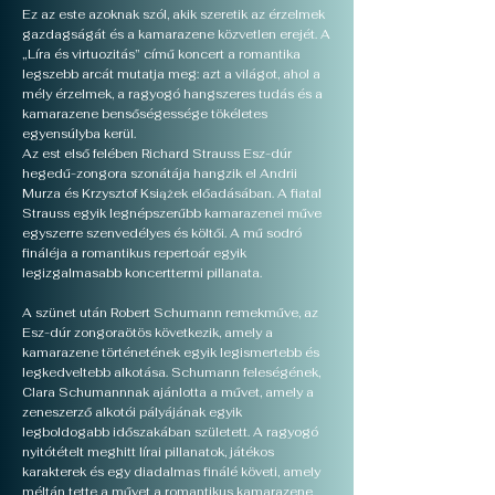
Ez az este azoknak szól, akik szeretik az érzelmek
gazdagságát és a kamarazene közvetlen erejét. A
„Líra és virtuozitás” című koncert a romantika
legszebb arcát mutatja meg: azt a világot, ahol a
mély érzelmek, a ragyogó hangszeres tudás és a
kamarazene bensőségessége tökéletes
egyensúlyba kerül.
Az est első felében Richard Strauss Esz-dúr
hegedű-zongora szonátája hangzik el Andrii
Murza és Krzysztof Książek előadásában. A fiatal
Strauss egyik legnépszerűbb kamarazenei műve
egyszerre szenvedélyes és költői. A mű sodró
fináléja a romantikus repertoár egyik
legizgalmasabb koncerttermi pillanata.
A szünet után Robert Schumann remekműve, az
Esz-dúr zongoraötös következik, amely a
kamarazene történetének egyik legismertebb és
legkedveltebb alkotása. Schumann feleségének,
Clara Schumannnak ajánlotta a művet, amely a
zeneszerző alkotói pályájának egyik
legboldogabb időszakában született. A ragyogó
nyitótételt meghitt lírai pillanatok, játékos
karakterek és egy diadalmas finálé követi, amely
méltán tette a művet a romantikus kamarazene