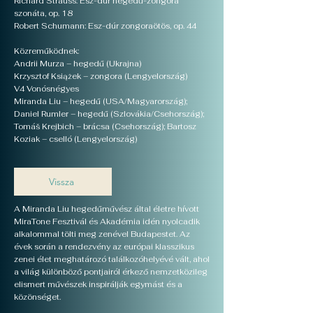
Richard Strauss: Esz-dúr hegedű-zongora
szonáta, op. 18
Robert Schumann: Esz-dúr zongoraötös, op. 44
Közreműködnek:
Andrii Murza – hegedű (Ukrajna)
Krzysztof Książek – zongora (Lengyelország)
V4 Vonósnégyes
Miranda Liu – hegedű (USA/Magyarország);
Daniel Rumler – hegedű (Szlovákia/Csehország);
Tomáš Krejbich – brácsa (Csehország); Bartosz
Koziak – cselló (Lengyelország)
Vissza
A Miranda Liu hegedűművész által életre hívott
MiraTone Fesztivál és Akadémia idén nyolcadik
alkalommal tölti meg zenével Budapestet. Az
évek során a rendezvény az európai klasszikus
zenei élet meghatározó találkozóhelyévé vált, ahol
a világ különböző pontjairól érkező nemzetközileg
elismert művészek inspirálják egymást és a
közönséget.