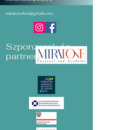
miratonefest@gmail.com
Szponzorok és
partnerek